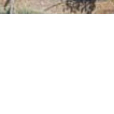
IL LUOGO
UN PARADISO
PER GRANDI E
PICCOLI
Scopri il residence premium
Les Villas e i suoi alloggi con
terrazza privata! Qui è il
momento di rilassarsi con 2
piscine all’aperto e 1 piscina
per bambini, e 4 spiagge di
sabbia fine situate a 5 minuti
in auto. Nelle vicinanze:
ristoranti e piccoli negozi.