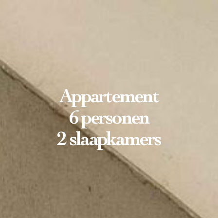
Appartement
6 personen
2 slaapkamers